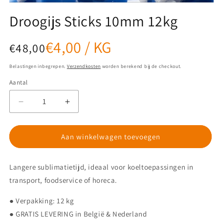
Media
1
Droogijs Sticks 10mm 12kg
openen
in
modaal
PER
€4,00
/
KG
EENHEIDSPRIJS
Normale
€48,00
prijs
Belastingen inbegrepen.
Verzendkosten
worden berekend bij de checkout.
Aantal
Aantal
Aantal
verlagen
verhogen
voor
voor
Droogijs
Droogijs
Aan winkelwagen toevoegen
Sticks
Sticks
10mm
10mm
Langere sublimatietijd, ideaal voor koeltoepassingen in
12kg
12kg
transport, foodservice of horeca.
● Verpakking: 12 kg
● GRATIS LEVERING in België & Nederland